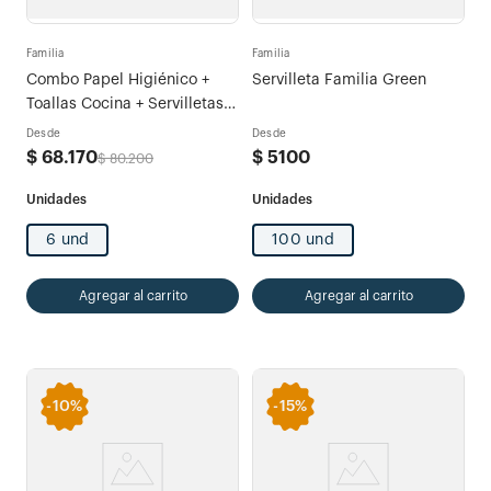
Familia
Familia
Combo Papel Higiénico +
Servilleta Familia Green
Toallas Cocina + Servilletas +
Pañuelos Gripales Familia
Desde
Desde
$
68
.
170
$
5100
$
80
.
200
6 und
100 und
Agregar al carrito
Agregar al carrito
-
10%
-
15%