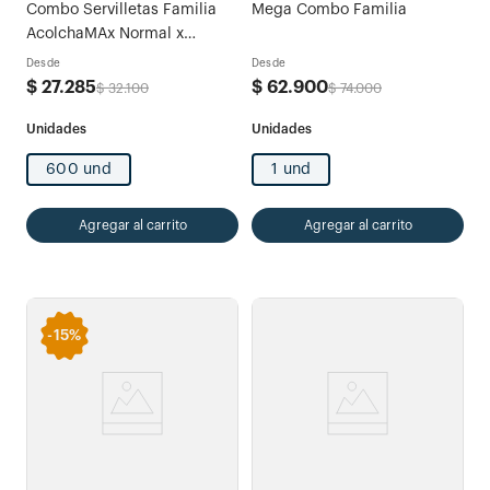
Combo Servilletas Familia
Mega Combo Familia
AcolchaMAx Normal x
600und
Desde
Desde
$
27
.
285
$
62
.
900
$
32
.
100
$
74
.
000
600 und
1 und
Agregar al carrito
Agregar al carrito
-
15%