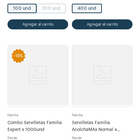
100 und
200 und
400 und
Agregar al carrito
Agregar al carrito
-
15%
Familia
Familia
Combo Servilletas Familia
Servilletas Familia
Expert x 1000und
AcolchaMAx Normal x
200und
Desde
Desde