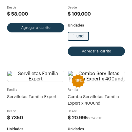
Desde
Desde
$
58
.
000
$
109
.
000
Agregar al carrito
1 und
Agregar al carrito
-
15%
Familia
Familia
Servilletas Familia Expert
Combo Servilletas Familia
Expert x 400und
Desde
Desde
$
7350
$
20
.
995
$
24
.
700