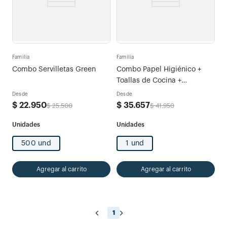
Familia
Familia
Combo Servilletas Green
Combo Papel Higiénico +
Toallas de Cocina +
Servilletas Familia Green
Desde
Desde
$
22
.
950
$
35
.
657
$
25
.
500
$
41
.
950
500 und
1 und
Agregar al carrito
Agregar al carrito
1