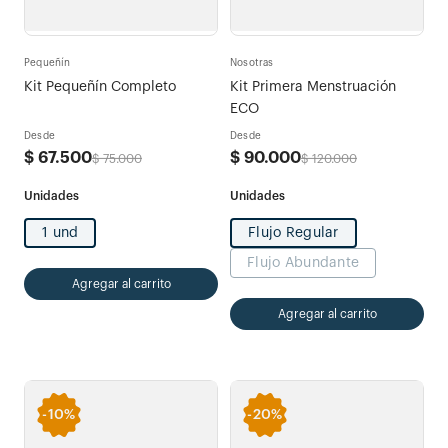
Pequeñín
Nosotras
Kit Pequeñín Completo
Kit Primera Menstruación
ECO
Desde
Desde
$
67
.
500
$
90
.
000
$
75
.
000
$
120
.
000
1 und
Flujo Regular
Flujo Abundante
Agregar al carrito
Agregar al carrito
-
10%
-
20%