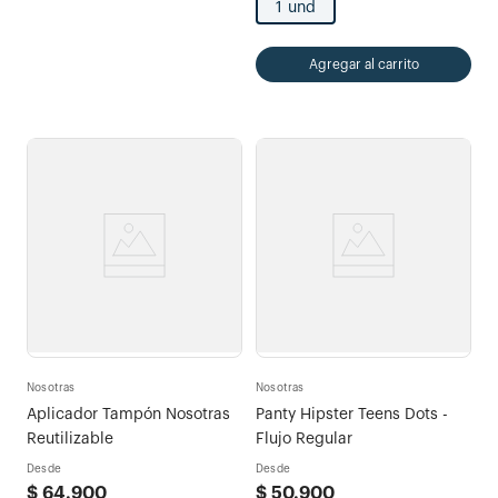
1 und
Agregar al carrito
Nosotras
Nosotras
Aplicador Tampón Nosotras
Panty Hipster Teens Dots -
Reutilizable
Flujo Regular
Desde
Desde
$
64
.
900
$
50
.
900