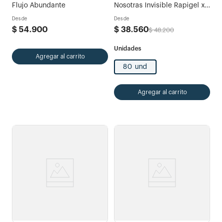
Flujo Abundante
Nosotras Invisible Rapigel x
80 und
Desde
Desde
$
54
.
900
$
38
.
560
$
48
.
200
Agregar al carrito
80 und
Agregar al carrito