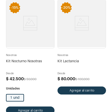
-
15%
-
20%
Nosotras
Nosotras
Kit Nocturno Nosotras
Kit Lactancia
Desde
Desde
$
42
.
500
$
80
.
000
$
50
.
000
$
100
.
000
Agregar al carrito
1 und
Agregar al carrito