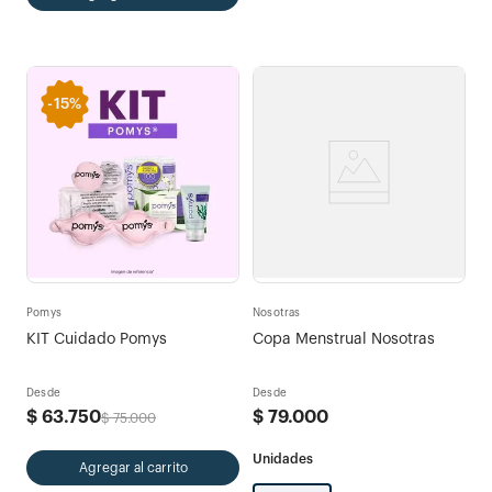
-
15%
Pomys
Nosotras
KIT Cuidado Pomys
Copa Menstrual Nosotras
Desde
Desde
$
63
.
750
$
79
.
000
$
75
.
000
Agregar al carrito