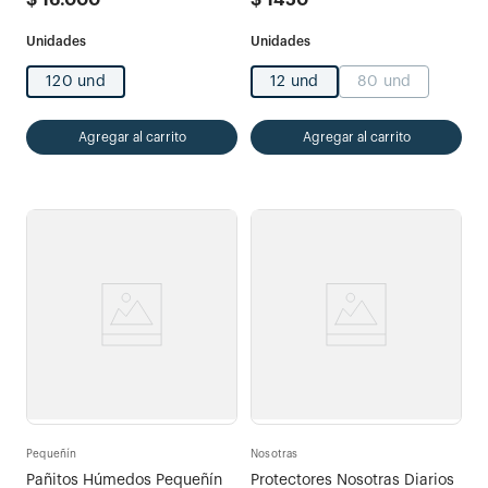
$
16
.
000
$
1450
120 und
12 und
80 und
Agregar al carrito
Agregar al carrito
Pequeñín
Nosotras
Pañitos Húmedos Pequeñín
Protectores Nosotras Diarios