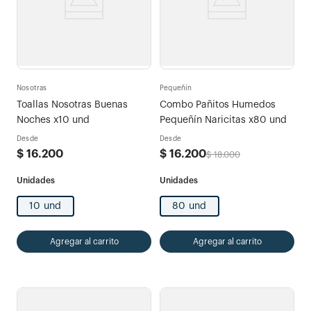
Nosotras
Pequeñín
Toallas Nosotras Buenas
Combo Pañitos Humedos
Noches x10 und
Pequeñín Naricitas x80 und
Desde
Desde
$
16
.
200
$
16
.
200
$
18
.
000
10 und
80 und
Agregar al carrito
Agregar al carrito