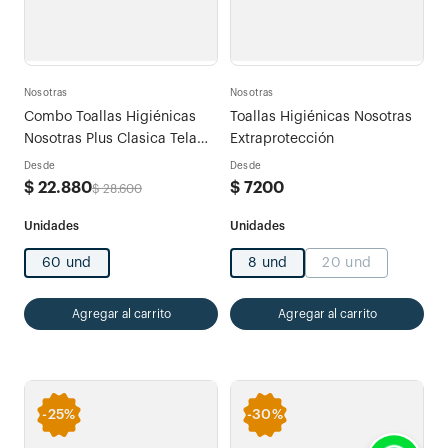
Nosotras
Nosotras
Combo Toallas Higiénicas
Toallas Higiénicas Nosotras
Nosotras Plus Clasica Tela
Extraprotección
Tipo Algodón x 60 und
Desde
Desde
$
22
.
880
$
7200
$
28
.
600
60 und
8 und
20 und
Agregar al carrito
Agregar al carrito
-
25%
-
30%