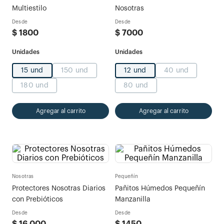
Multiestilo
Nosotras
Desde
Desde
$
1800
$
7000
15 und
150 und
12 und
40 und
180 und
80 und
Agregar al carrito
Agregar al carrito
Nosotras
Pequeñín
Protectores Nosotras Diarios
Pañitos Húmedos Pequeñín
con Prebióticos
Manzanilla
Desde
Desde