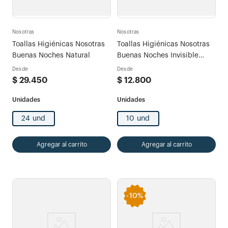
Nosotras
Nosotras
Toallas Higiénicas Nosotras
Toallas Higiénicas Nosotras
Buenas Noches Natural
Buenas Noches Invisible
Rapisec
Desde
Desde
$
29
.
450
$
12
.
800
24 und
10 und
Agregar al carrito
Agregar al carrito
-
10%