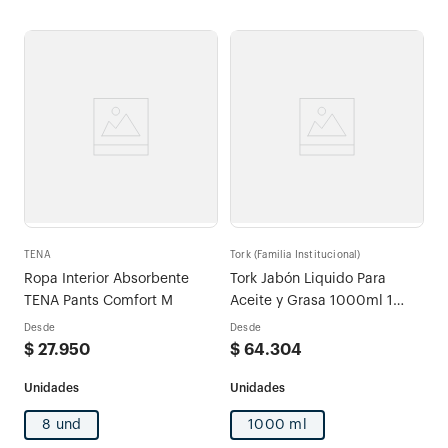
TENA
Tork (Familia Institucional)
Ropa Interior Absorbente
Tork Jabón Liquido Para
TENA Pants Comfort M
Aceite y Grasa 1000ml 1
repuesto
Desde
Desde
$
27
.
950
$
64
.
304
8 und
1000 ml