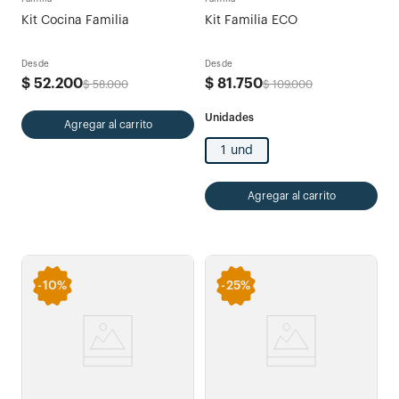
Kit Cocina Familia
Kit Familia ECO
Desde
Desde
$
52
.
200
$
81
.
750
$
58
.
000
$
109
.
000
Agregar al carrito
1 und
Agregar al carrito
-
10%
-
25%