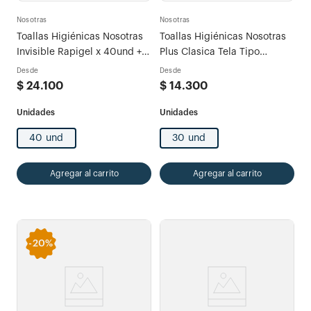
Nosotras
Nosotras
Toallas Higiénicas Nosotras
Toallas Higiénicas Nosotras
Invisible Rapigel x 40und +
Plus Clasica Tela Tipo
30 Protectores Multiestilo
Algodón
Desde
Desde
$
24
.
100
$
14
.
300
40 und
30 und
Agregar al carrito
Agregar al carrito
-
20%